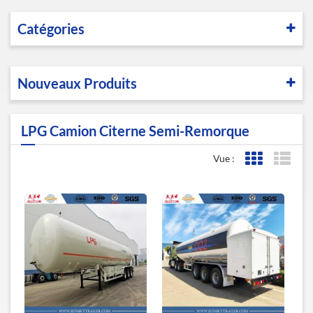
Catégories
Nouveaux Produits
LPG Camion Citerne Semi-Remorque
Vue :
Affichage de l
Affic