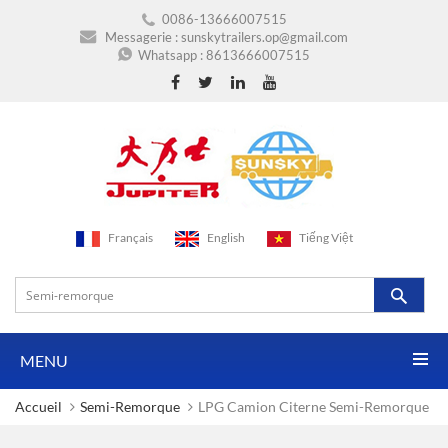
0086-13666007515
Messagerie :
sunskytrailers.op@gmail.com
Whatsapp :
8613666007515
Français
English
Tiếng Việt
MENU
Accueil
Semi-Remorque
LPG Camion Citerne Semi-Remorque