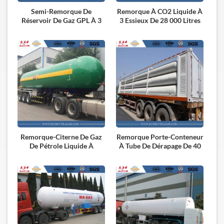
Semi-Remorque De
Remorque À CO2 Liquide À
Réservoir De Gaz GPL À 3
3 Essieux De 28 000 Litres
Essieux
Remorque-Citerne De Gaz
Remorque Porte-Conteneur
De Pétrole Liquide À
À Tube De Dérapage De 40
Vendre
Pieds GNC