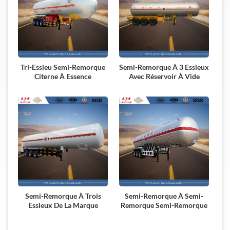
Tri-Essieu Semi-Remorque
Semi-Remorque À 3 Essieux
Citerne À Essence
Avec Réservoir À Vide
Semi-Remorque À Trois
Semi-Remorque À Semi-
Essieux De La Marque
Remorque Semi-Remorque
Chinoise Avec Isolation
De 45 Cbm À 3 Essieux
Sous Vide