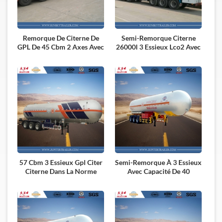
Remorque De Citerne De
Semi-Remorque Citerne
GPL De 45 Cbm 2 Axes Avec
26000l 3 Essieux Lco2 Avec
La Norme De Connexion
Isolation Sous Vide
D'asme
57 Cbm 3 Essieux Gpl Citer
Semi-Remorque À 3 Essieux
Citerne Dans La Norme
Avec Capacité De 40
Européenne
Tonnerres Et Isolation Sous
Vide