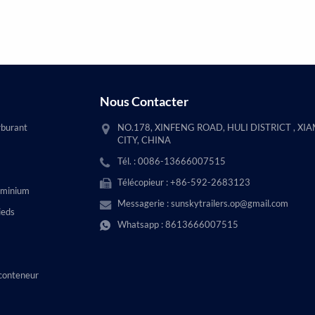
Nous Contacter
rburant
NO.178, XINFENG ROAD, HULI DISTRICT , XI
CITY, CHINA
Tél. : 0086-13666007515
Télécopieur : +86-592-2683123
uminium
Messagerie :
sunskytrailers.op@gmail.com
ieds
Whatsapp :
8613666007515
conteneur