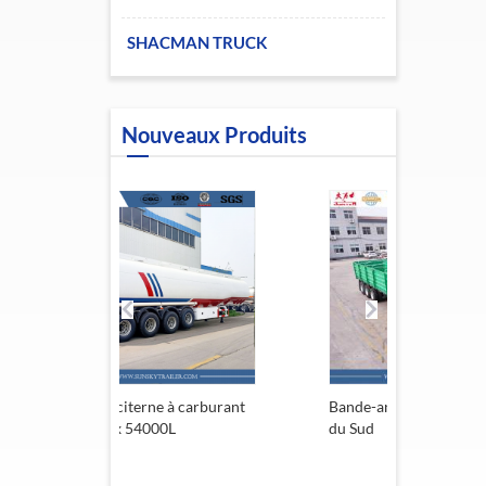
SHACMAN TRUCK
Nouveaux Produits
iterne à carburant
Bande-annonce de l'Afrique
R
x 54000L
du Sud
1