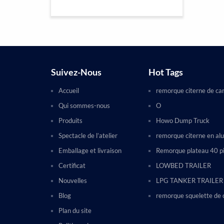
Suivez-Nous
Hot Tags
Accueil
remorque citerne de ca
Qui sommes-nous
O
Produits
Howo Dump Truck
Spectacle de l’atelier
remorque citerne en al
Emballage et livraison
Remorque plateau 40 p
Certificat
LOWBED TRAILER
Nouvelles
LPG TANKER TRAILER
Blog
remorque squelette de 
Plan du site