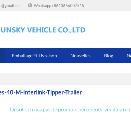
op@gmail.com
Whatsapp :
8613666007515
Emballage Et Livraison
Nouvelles
Blog
N
es-40-M-Interlink-Tipper-Trailer
Désolé, il n’y a pas de produits pertinents, veuillez re