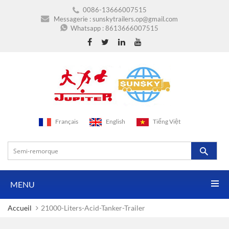
0086-13666007515
Messagerie :
sunskytrailers.op@gmail.com
Whatsapp :
8613666007515
Français
English
Tiếng Việt
MENU
Accueil
21000-Liters-Acid-Tanker-Trailer