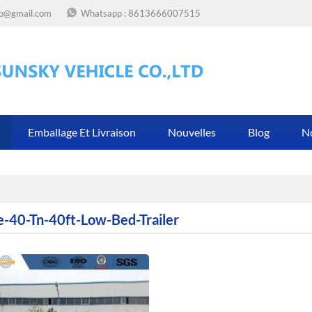
op@gmail.com
Whatsapp :
8613666007515
Emballage Et Livraison
Nouvelles
Blog
N
e-40-Tn-40ft-Low-Bed-Trailer