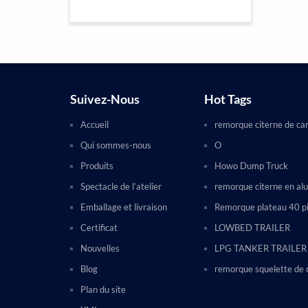
Suivez-Nous
Hot Tags
Accueil
remorque citerne de ca
Qui sommes-nous
O
Produits
Howo Dump Truck
Spectacle de l’atelier
remorque citerne en al
Emballage et livraison
Remorque plateau 40 p
Certificat
LOWBED TRAILER
Nouvelles
LPG TANKER TRAILER
Blog
remorque squelette de 
Plan du site