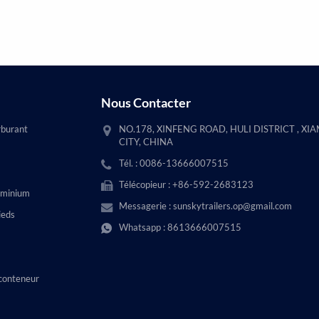
Nous Contacter
rburant
NO.178, XINFENG ROAD, HULI DISTRICT , XI
CITY, CHINA
Tél. : 0086-13666007515
Télécopieur : +86-592-2683123
uminium
Messagerie :
sunskytrailers.op@gmail.com
ieds
Whatsapp :
8613666007515
conteneur