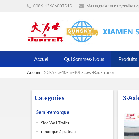
0086-13666007515
Messagerie :
sunskytrailers.
Accueil
Qui Sommes-Nous
Produits
Accueil
3-Axle-40-Tn-40ft-Low-Bed-Trailer
Catégories
3-Axl
Semi-remorque
Side Wall Trailer
remorque à plateau