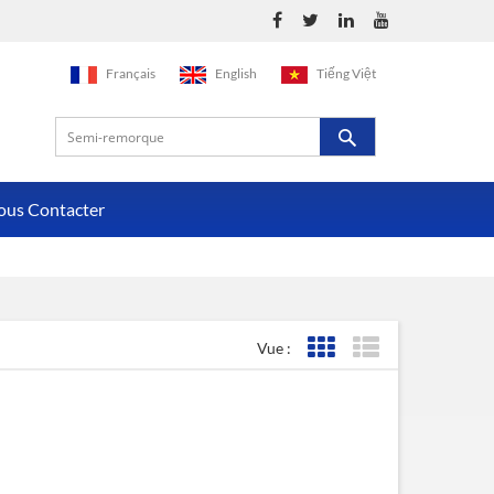
Français
English
Tiếng Việt
ous Contacter
Vue :
Affichage de la grille
Affichage de la liste