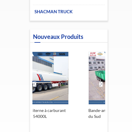
SHACMAN TRUCK
Nouveaux Produits
erne à carburant
Bande-annonce de l'Afrique
Rem
54000L
du Sud
13,