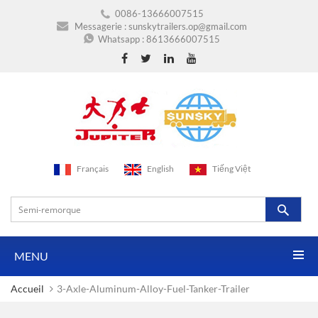
0086-13666007515
Messagerie :
sunskytrailers.op@gmail.com
Whatsapp :
8613666007515
Français
English
Tiếng Việt
MENU
Accueil
3-Axle-Aluminum-Alloy-Fuel-Tanker-Trailer