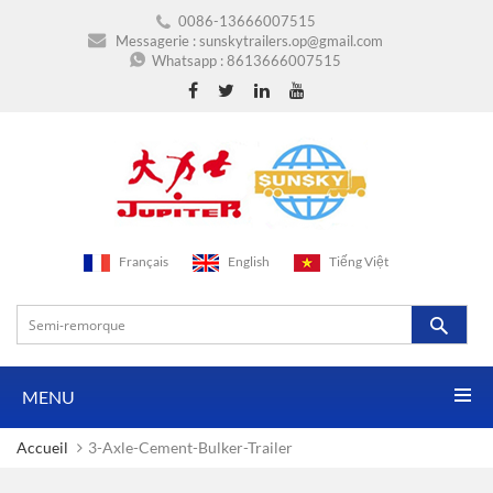
0086-13666007515
Messagerie :
sunskytrailers.op@gmail.com
Whatsapp :
8613666007515
Français
English
Tiếng Việt
MENU
Accueil
3-Axle-Cement-Bulker-Trailer