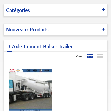
Catégories
Nouveaux Produits
3-Axle-Cement-Bulker-Trailer
Vue :
Affichage de l
Affic