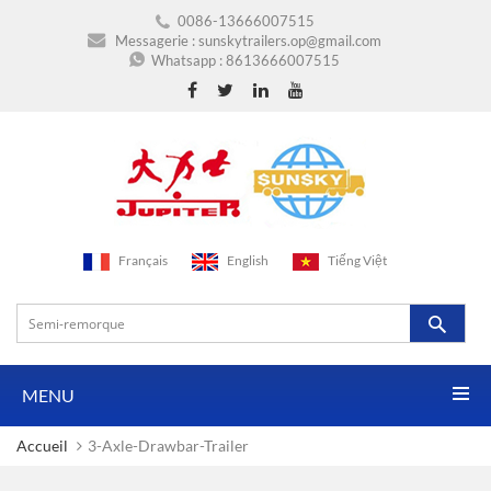
0086-13666007515
Messagerie :
sunskytrailers.op@gmail.com
Whatsapp :
8613666007515
Français
English
Tiếng Việt
MENU
Accueil
3-Axle-Drawbar-Trailer