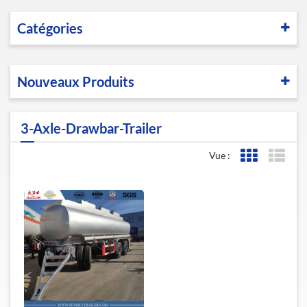
Catégories
Nouveaux Produits
3-Axle-Drawbar-Trailer
Vue :
Affichage de l
Affic