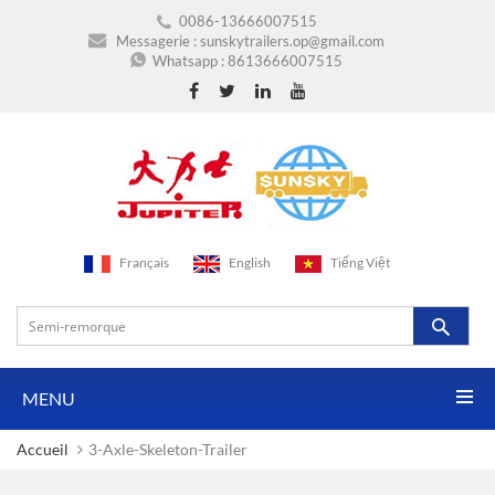
0086-13666007515
Messagerie :
sunskytrailers.op@gmail.com
Whatsapp :
8613666007515
Français
English
Tiếng Việt
MENU
Accueil
3-Axle-Skeleton-Trailer