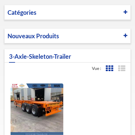
Catégories
Nouveaux Produits
3-Axle-Skeleton-Trailer
Vue :
Affichage de l
Affic