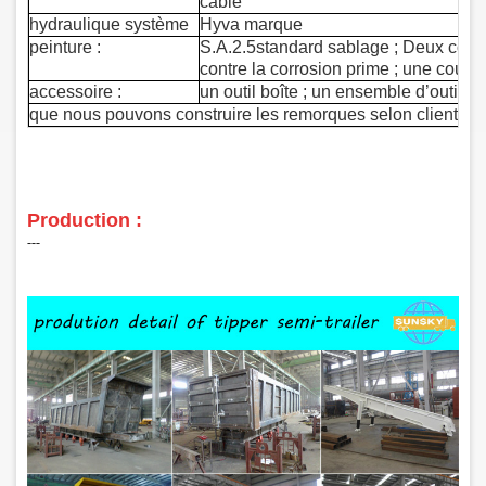
cable
hydraulique système
Hyva marque
peinture :
S.A.2.5standard sablage ; Deux couc
contre la corrosion prime ; une couche
accessoire :
un outil boîte ; un ensemble d’outil s
que nous pouvons construire les remorques selon client con
Production :
‑‑‑