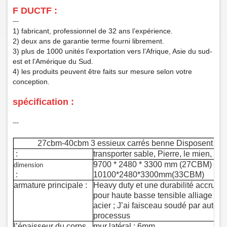
F
DUCTF :
‑‑‑
1) fabricant, professionnel de 32 ans l’expérience.
2) deux ans de garantie terme fourni librement.
3) plus de 1000 unités l’exportation vers l’Afrique, Asie du sud-
est et l’Amérique du Sud.
4) les produits peuvent être faits sur mesure selon votre
conception.
spécification :
‑‑‑
27cbm-40cbm 3 essieux carrés benne Disposent de
:
transporter sable, Pierre, le mien, Ord
9700 * 2480 * 3300 mm (27CBM)
dimension
:
10100*2480*3300mm(33CBM)
armature principale :
Heavy duty et une durabilité accrue d
pour haute basse tensible alliage d
acier ; J’ai faisceau soudé par auto
processus
l’épaisseur du corps
mur latéral : 6mm