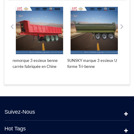
eux
remorque 3 essieux benne
SUNSKY marque 3 essieux U
SUNSK
carrée fabriquée en Chine
forme Tri-benne
benne 
Suivez-Nous
Hot Tags