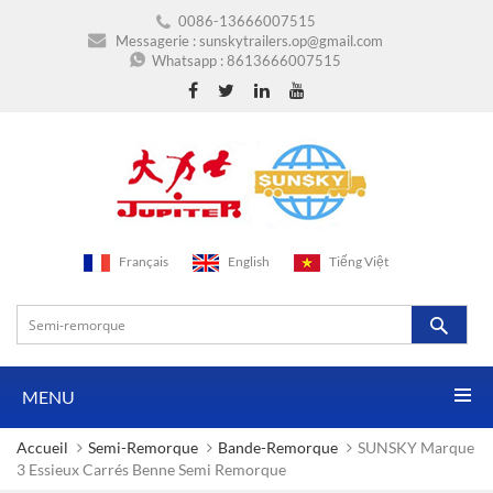
0086-13666007515
Messagerie :
sunskytrailers.op@gmail.com
Whatsapp :
8613666007515
Français
English
Tiếng Việt
MENU
Accueil
Semi-Remorque
Bande-Remorque
SUNSKY Marque
3 Essieux Carrés Benne Semi Remorque