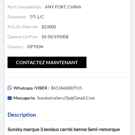
Port D’expédition:
ANY PORT, CHINA
Paiement:
T/T; L/C
Prix Du Marché:
$23000
Gamme De Prix:
10-50/19500$
Couleur:
OPTION
CONTACTEZ MAINTENANT
Whatsapp /VIBER :
8613666007515
Messagerie:
Sunskytrailers.op@gmail.com
Description
Sunsky marque 3 essieux carrés benne Semi-remorque