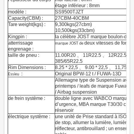
étage inférieur : 8mm
modèle :
SS9500TJZT
Capacity(CBM) :
27CBM-40CBM
Tare weight(kgs) :
9,300kgs(27cbm)
10,500kgs(33cbm)
Kingpin :
la célèbre JOST marque boulon-dans/
atterrissage
deux vitesses de fonc
marque JOST de
engrenage :
taille de pneu :
11.00R20
、
11R22.5
、
12R22.5
、
385/65R22.5
Rim Dimensions :
8.25 * 22,5
、
9.00 * 22,5
、
11,75 * 2
:
Original BPW-12 t / FUWA-13D
Essieu
Allemagne
type de Suspension avec 
printemps / leafs de marque Fuwa av
/ Airbag suspension
de frein système :
double ligne avec WABCO marque Re-
d’urgence, MBA marque T30/30 chambr
réservoir
électrique système :
une unité de Prise standard à ISO 7 
de stop, allumer la lumière, lumière ar
réflecteur, antibrouillard ; un ensem