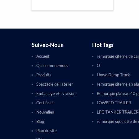
Suivez-Nous
Hot Tags
Accueil
remorque citerne de ca
Qui sommes-nous
O
Produits
Howo Dump Truck
Spectacle de l’atelier
remorque citerne en al
Emballage et livraison
Remorque plateau 40 p
Certificat
LOWBED TRAILER
Nouvelles
LPG TANKER TRAILER
Blog
remorque squelette de 
Plan du site