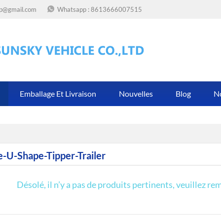
op@gmail.com
Whatsapp :
8613666007515
Emballage Et Livraison
Nouvelles
Blog
N
e-U-Shape-Tipper-Trailer
Désolé, il n’y a pas de produits pertinents, veuillez re