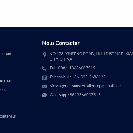
Nous Contacter
rburant
NO.178, XINFENG ROAD, HULI DISTRICT , XI
CITY, CHINA
Tél. : 0086-13666007515
Télécopieur : +86-592-2683123
uminium
Messagerie :
sunskytrailers.op@gmail.com
ieds
Whatsapp :
8613666007515
conteneur