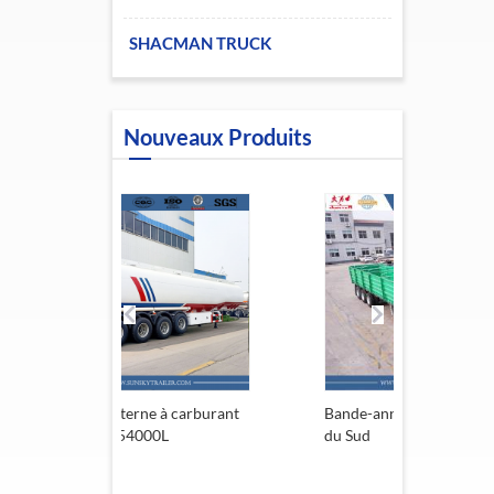
SHACMAN TRUCK
Nouveaux Produits
erne à carburant
Bande-annonce de l'Afrique
Rem
54000L
du Sud
13,