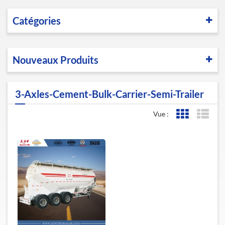
Catégories
Nouveaux Produits
3-Axles-Cement-Bulk-Carrier-Semi-Trailer
Vue :
Affichage de l
Affic