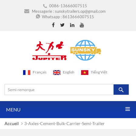
0086-13666007515
Messagerie :
sunskytrailers.op@gmail.com
Whatsapp :
8613666007515
Français
English
Tiếng Việt
MENU
Accueil
3-Axles-Cement-Bulk-Carrier-Semi-Trailer