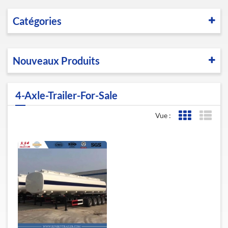
Catégories
Nouveaux Produits
4-Axle-Trailer-For-Sale
Vue :
Affichage de l
Affic