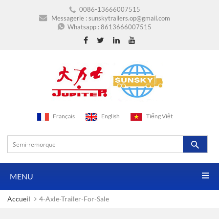
0086-13666007515
Messagerie :
sunskytrailers.op@gmail.com
Whatsapp :
8613666007515
Français
English
Tiếng Việt
MENU
Accueil
4-Axle-Trailer-For-Sale