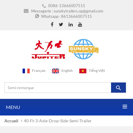
0086-13666007515
Messagerie :
sunskytrailers.op@gmail.com
Whatsapp :
8613666007515
Français
English
Tiếng Việt
MENU
Accueil
40-Ft-3-Axle-Drop-Side-Semi-Trailer