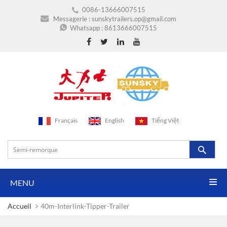
0086-13666007515
Messagerie :
sunskytrailers.op@gmail.com
Whatsapp :
8613666007515
Français
English
Tiếng Việt
MENU
Accueil
40m-Interlink-Tipper-Trailer