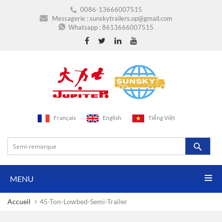
0086-13666007515
Messagerie :
sunskytrailers.op@gmail.com
Whatsapp :
8613666007515
Français
English
Tiếng Việt
MENU
Accueil
45-Ton-Lowbed-Semi-Trailer