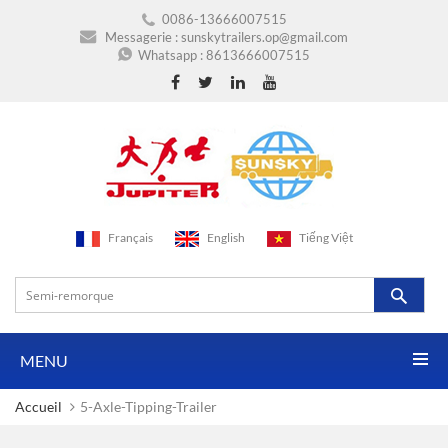
0086-13666007515
Messagerie :
sunskytrailers.op@gmail.com
Whatsapp :
8613666007515
Français
English
Tiếng Việt
MENU
Accueil
5-Axle-Tipping-Trailer