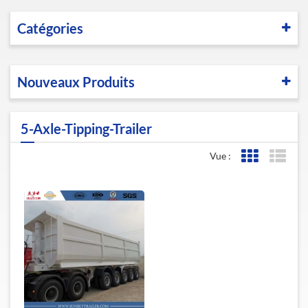
Catégories
Nouveaux Produits
5-Axle-Tipping-Trailer
Vue :
Affichage de l
Affic