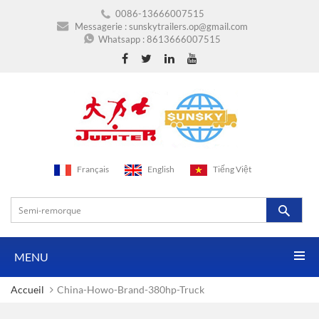
0086-13666007515
Messagerie :
sunskytrailers.op@gmail.com
Whatsapp :
8613666007515
Français
English
Tiếng Việt
MENU
Accueil
China-Howo-Brand-380hp-Truck