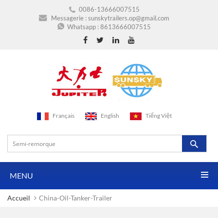
0086-13666007515
Messagerie :
sunskytrailers.op@gmail.com
Whatsapp :
8613666007515
Français
English
Tiếng Việt
MENU
Accueil
China-Oil-Tanker-Trailer