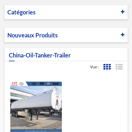
Catégories
Nouveaux Produits
China-Oil-Tanker-Trailer
Vue :
Affichage de l
Affic