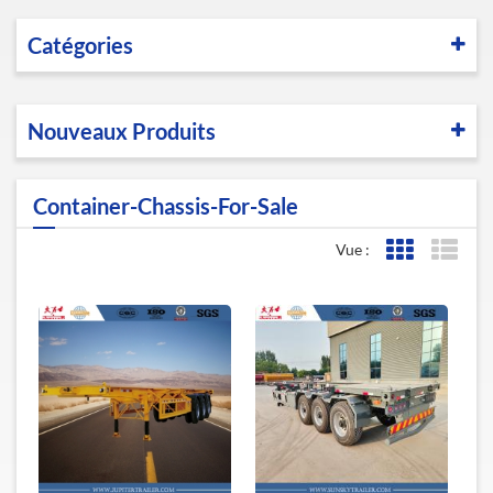
Catégories
Nouveaux Produits
Container-Chassis-For-Sale
Vue :
Affichage de l
Affic