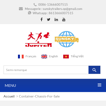
0086-13666007515
Messagerie :
sunskytrailers.op@gmail.com
Whatsapp :
8613666007515
Français
English
Tiếng Việt
MENU
Accueil
Container-Chassis-For-Sale