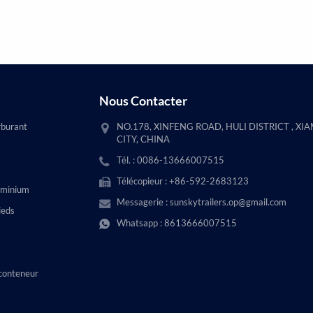
Nous Contacter
rburant
NO.178, XINFENG ROAD, HULI DISTRICT , XI
CITY, CHINA
Tél. : 0086-13666007515
Télécopieur : +86-592-2683123
uminium
Messagerie :
sunskytrailers.op@gmail.com
ieds
Whatsapp :
8613666007515
conteneur