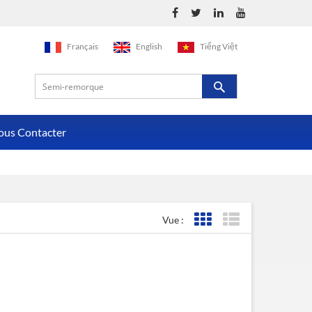
Français
English
Tiếng Việt
ous Contacter
Vue :
Affichage de la grille
Affichage de la liste