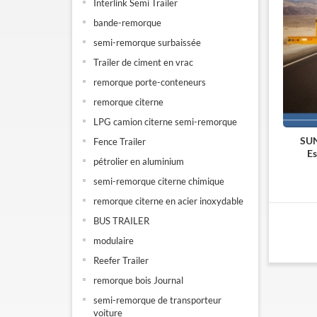
Interlink Semi Trailer
bande-remorque
semi-remorque surbaissée
Trailer de ciment en vrac
remorque porte-conteneurs
remorque citerne
LPG camion citerne semi-remorque
SUN
Fence Trailer
E
pétrolier en aluminium
semi-remorque citerne chimique
remorque citerne en acier inoxydable
BUS TRAILER
modulaire
Reefer Trailer
remorque bois Journal
semi-remorque de transporteur
voiture