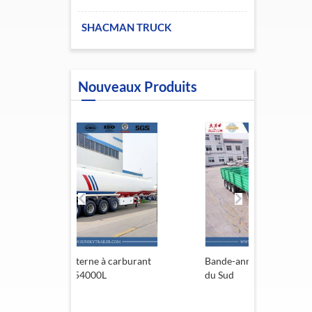
SHACMAN TRUCK
Nouveaux Produits
rne à carburant
Bande-annonce de l'Afrique
Remo
4000L
du Sud
13,6