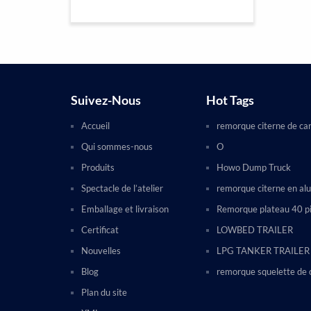
Suivez-Nous
Hot Tags
Accueil
remorque citerne de ca
Qui sommes-nous
O
Produits
Howo Dump Truck
Spectacle de l’atelier
remorque citerne en al
Emballage et livraison
Remorque plateau 40 p
Certificat
LOWBED TRAILER
Nouvelles
LPG TANKER TRAILER
Blog
remorque squelette de 
Plan du site