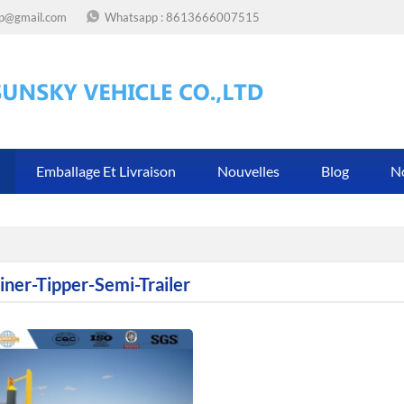
op@gmail.com
Whatsapp :
8613666007515
Emballage Et Livraison
Nouvelles
Blog
N
iner-Tipper-Semi-Trailer