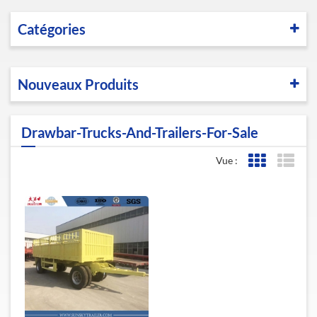
Catégories
Nouveaux Produits
Drawbar-Trucks-And-Trailers-For-Sale
Vue :
Affichage de l
Affic