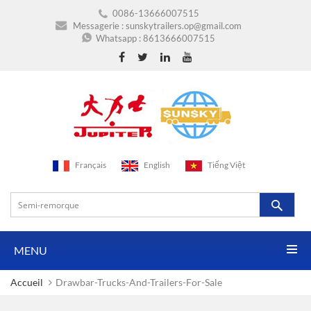
0086-13666007515
Messagerie :
sunskytrailers.op@gmail.com
Whatsapp :
8613666007515
Français
English
Tiếng Việt
MENU
Accueil
Drawbar-Trucks-And-Trailers-For-Sale