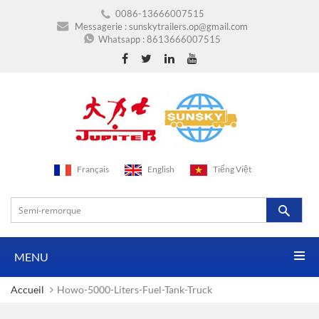
0086-13666007515
Messagerie :
sunskytrailers.op@gmail.com
Whatsapp :
8613666007515
Français
English
Tiếng Việt
MENU
Accueil
Howo-5000-Liters-Fuel-Tank-Truck