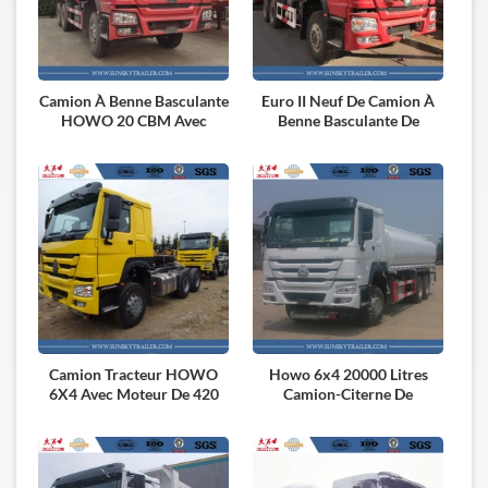
Camion À Benne Basculante
Euro II Neuf De Camion À
HOWO 20 CBM Avec
Benne Basculante De
Moteur 336HP
WHEELER HOWO 6X4 10
Avec Le Moteur 336HP
Camion Tracteur HOWO
Howo 6x4 20000 Litres
6X4 Avec Moteur De 420
Camion-Citerne De
CV À Vendre
Carburant 380hp Euro Iv