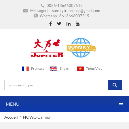
0086-13666007515
Messagerie :
sunskytrailers.op@gmail.com
Whatsapp :
8613666007515
Français
English
Tiếng Việt
MENU
Accueil
HOWO Camion