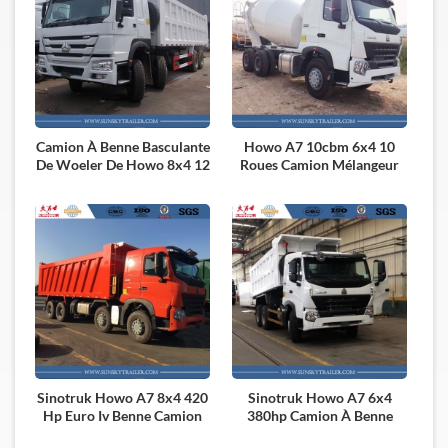
Camion À Benne Basculante
Howo A7 10cbm 6x4 10
De Woeler De Howo 8x4 12
Roues Camion Mélangeur
Avec Le Moteur Iv De L'euro
De Transit 380hp Euro Iv
420hp À Vendre
Moteur
Sinotruk Howo A7 8x4 420
Sinotruk Howo A7 6x4
Hp Euro Iv Benne Camion
380hp Camion À Benne
Basculante