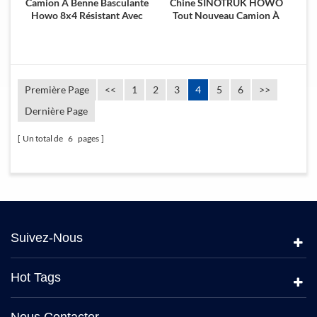
Camion À Benne Basculante
Chine SINOTRUK HOWO
Howo 8x4 Résistant Avec
Tout Nouveau Camion À
30cbm
Benne Basculante 371HP
6X4
Première Page
<<
1
2
3
4
5
6
>>
Dernière Page
Un total de
6
pages
Suivez-Nous
Hot Tags