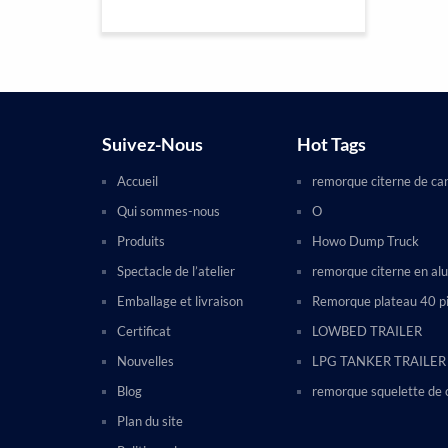
Suivez-Nous
Hot Tags
Accueil
remorque citerne de ca
Qui sommes-nous
O
Produits
Howo Dump Truck
Spectacle de l’atelier
remorque citerne en al
Emballage et livraison
Remorque plateau 40 p
Certificat
LOWBED TRAILER
Nouvelles
LPG TANKER TRAILER
Blog
remorque squelette de 
Plan du site