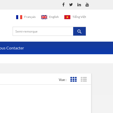
Français
English
Tiếng Việt
ous Contacter
Vue :
Affichage de la grille
Affichage de la liste