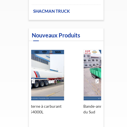
SHACMAN TRUCK
Nouveaux Produits
e à carburant
Bande-annonce de l'Afrique
Remorq
00L
du Sud
13,6 m