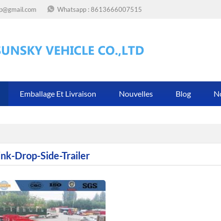
op@gmail.com
Whatsapp :
8613666007515
Emballage Et Livraison
Nouvelles
Blog
N
ink-Drop-Side-Trailer