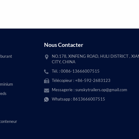
Nous Contacter
rburant
NO.178, XINFENG ROAD, HULI DISTRICT , XI
CITY, CHINA
Tél. : 0086-13666007515
Télécopieur : +86-592-2683123
uminium
Messagerie :
sunskytrailers.op@gmail.com
ieds
Whatsapp :
8613666007515
conteneur