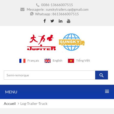
0086-13666007515
Messagerie :
sunskytrailers.op@gmail.com
Whatsapp :
8613666007515
Français
English
Tiếng Việt
MENU
Accueil
Log-Trailer-Truck