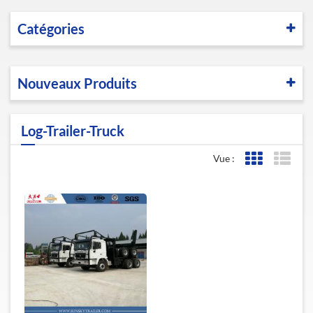
Catégories
Nouveaux Produits
Log-Trailer-Truck
Vue :
Affichage de l
Affic