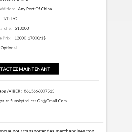
pédition:
Any Port Of China
:
T/T; L/C
arché:
$13000
 Prix:
12000-17000/1$
Optional
TACTEZ MAINTENANT
pp /VIBER :
8613666007515
erie:
Sunskytrailers.op@gmail.com
nçue pour transporter des marchandises trop