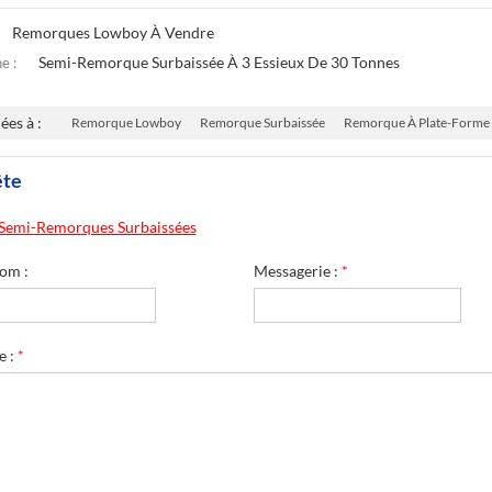
Remorques Lowboy À Vendre
Semi-Remorque Surbaissée À 3 Essieux De 30 Tonnes
e :
iées à :
Remorque Lowboy
Remorque Surbaissée
Remorque À Plate-Forme
ête
Semi-Remorques Surbaissées
om :
Messagerie :
*
e :
*