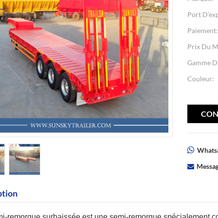
Port D’ex
Paiement
Prix Du M
Gamme De
Couleur:
CON
Whatsa
Messag
ption
i-remorque surbaissée
est une semi-remorque spécialement co