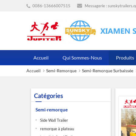
0086-13666007515
Messagerie :
sunskytrailers.
Accueil
Qui Sommes-Nous
Produits
Accueil
Semi-Remorque
Semi-Remorque Surbaissée
Catégories
Semi-remorque
Side Wall Trailer
remorque à plateau