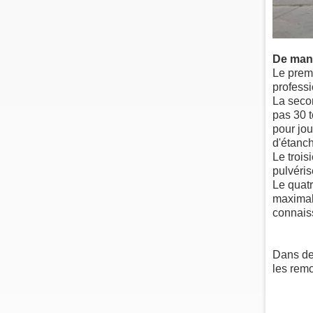
De mani
Le premi
professi
La seco
pas 30 t
pour jou
d'étanch
Le trois
pulvéris
Le quatr
maximale
connais
Dans des
les remo