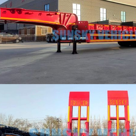
à grille latérale de
Remorque surbaissée à 6
R
essieux de 80 tonnes
h