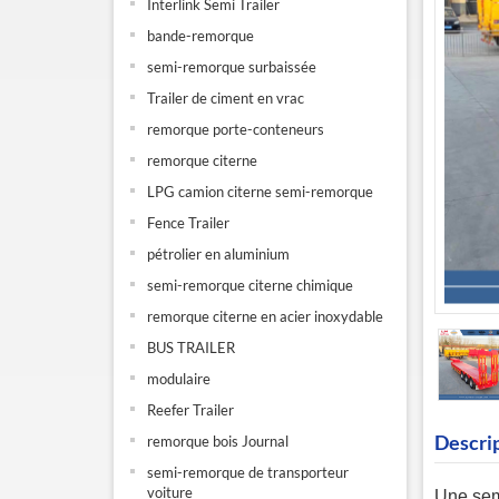
Interlink Semi Trailer
bande-remorque
semi-remorque surbaissée
Trailer de ciment en vrac
remorque porte-conteneurs
remorque citerne
LPG camion citerne semi-remorque
Fence Trailer
pétrolier en aluminium
semi-remorque citerne chimique
remorque citerne en acier inoxydable
BUS TRAILER
modulaire
Reefer Trailer
Descri
remorque bois Journal
semi-remorque de transporteur
voiture
Une
sem