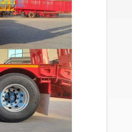
constaté que la remorque à pilier
plat e...