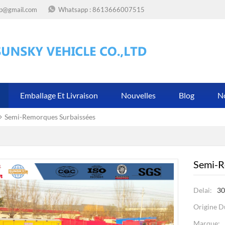
op@gmail.com
Whatsapp :
8613666007515
Emballage Et Livraison
Nouvelles
Blog
N
Semi-Remorques Surbaissées
Semi-R
Delai:
30
Origine D
Marque: