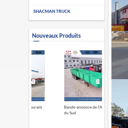
SHACMAN TRUCK
Nouveaux Produits
à carburant
Bande-annonce de l'Afrique
Remorque 
L
du Sud
13,6 m