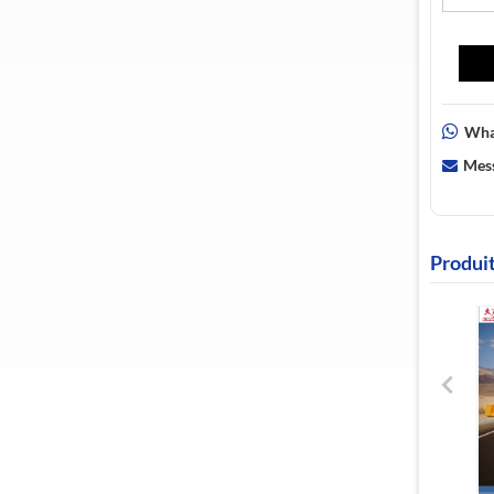
Wha
Mess
Produi