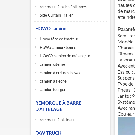
hautes o
remorque à pales éoliennes
de marc
Side Curtain Trailer
atteindr
HOWO camion
Paramèt
Semi-re
Howo tête de tracteur
Modèle
Charge u
HoWo camion-benne
Dimensi
HOWO camion de mélangeur
La longu
camion citerne
Avec ext
Essieu :
camion à ordures howo
Suspensi
camion à flèche
Type de 
Pneus : 
camion fourgon
Jante : 
Système 
REMORQUE À BARRE
Avec ram
D'ATTELAGE
Couleur 
remorque à plateau
FAW TRUCK