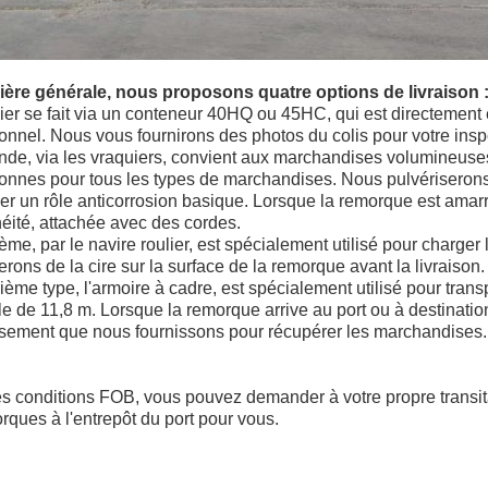
ère générale, nous proposons quatre options de livraison 
er se fait via un conteneur 40HQ ou 45HC, qui est directement
onnel. Nous vous fournirons des photos du colis pour votre insp
nde, via les vraquiers, convient aux marchandises volumineuse
onnes pour tous les types de marchandises. Nous pulvériserons 
er un rôle anticorrosion basique. Lorsque la remorque est ama
éité, attachée avec des cordes.
ième, par le navire roulier, est spécialement utilisé pour charge
erons de la cire sur la surface de la remorque avant la livraison.
ième type, l'armoire à cadre, est spécialement utilisé pour tra
 de 11,8 m. Lorsque la remorque arrive au port ou à destination
sement que nous fournissons pour récupérer les marchandises.
 conditions FOB, vous pouvez demander à votre propre transita
rques à l'entrepôt du port pour vous.