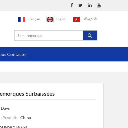
Français
English
Tiếng Việt
ous Contacter
emorques Surbaissées
 Days
u Produit:
China
SUNSKY Brand