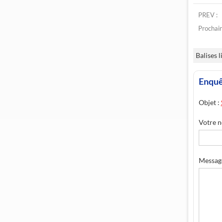
PREV :
Prochain
Balises l
Enqu
Objet :
Votre n
Messag