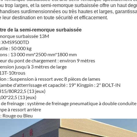
u trop larges, et la semi-remorque surbaissée offre un haut degré d
handises surdimensionnées ou très hautes et larges, garantiss
e leur destination en toute sécurité et efficacement.
re de la semi-remorque surbaissée
morque surbaissée 13M
 : XMS9500TD
tile : 50 000 kg
ons : 13 000 mm*2500 mm*1800 mm
eur du pont de chargement : environ 9 mètres
ension jusqu'à 3 mètres de large
 13T-10trous
on : Suspension à ressort avec 8 pièces de lames
jambe d'atterrissage et capacité : 19" Kingpin : 2" BOLT-IN
315/80R22,5 (13 jeux)
9,00*22,5 (13 jeux)
de freinage : système de freinage pneumatique à double conduite
pe à ressort arrière
: Rouge ou Bleu