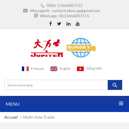
0086-13666007515
Messagerie :
sunskytrailers.op@gmail.com
Whatsapp :
8613666007515
Français
English
Tiếng Việt
MENU
Accueil
Multi-Axle-Trailer