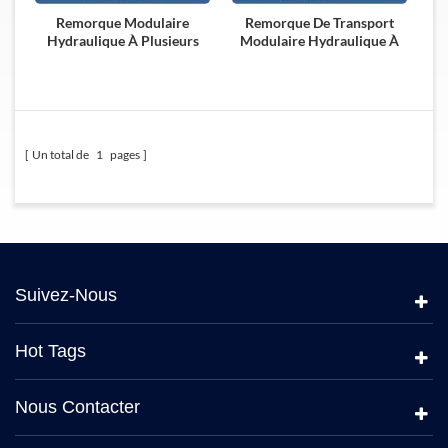
Remorque Modulaire
Remorque De Transport
Hydraulique À Plusieurs
Modulaire Hydraulique À
Essieux Utilisée Dans La
Plusieurs Essieux
Construction De Ponts Et
De Tunnels
Un total de
1
pages
Suivez-Nous
Hot Tags
Nous Contacter