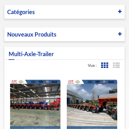
Catégories
Nouveaux Produits
Multi-Axle-Trailer
Vue :
Affichage de l
Affic