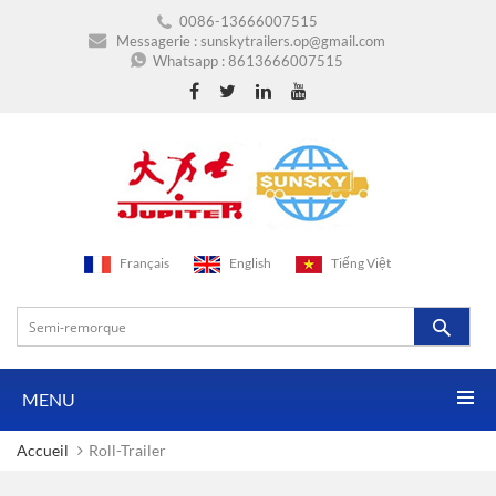
0086-13666007515
Messagerie :
sunskytrailers.op@gmail.com
Whatsapp :
8613666007515
Français
English
Tiếng Việt
MENU
Accueil
Roll-Trailer