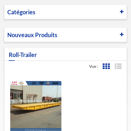
Catégories
Nouveaux Produits
Roll-Trailer
Vue :
Affichage de l
Affic