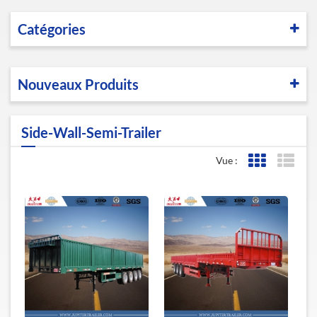
Catégories
Nouveaux Produits
Side-Wall-Semi-Trailer
Vue :
Affichage de l
Affic