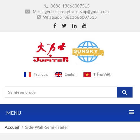
0086-13666007515
Messagerie :
sunskytrailers.op@gmail.com
Whatsapp :
8613666007515
Français
English
Tiếng Việt
MENU
Accueil
Side-Wall-Semi-Trailer