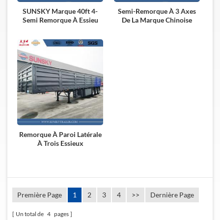
SUNSKY Marque 40ft 4-
Semi-Remorque À 3 Axes
Semi Remorque À Essieu
De La Marque Chinoise
Avec Parement Mural
Pour Porte-Conteneur
Remorque À Paroi Latérale
À Trois Essieux
Première Page
1
2
3
4
>>
Dernière Page
Un total de
4
pages