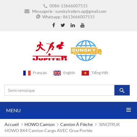
0086-13666007515
Messagerie :
sunskytrailers.op@gmail.com
Whatsapp :
8613666007515
Français
English
Tiếng Việt
MENU
Accueil
HOWO Camion
Camion À Flèche
SINOTRUK
HOWO 8X4 Camion Cargo AVEC Grue Portée