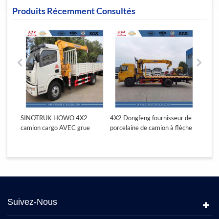
Produits Récemment Consultés
SINOTRUK HOWO 4X2
4X2 Dongfeng fournisseur de
SINO
e
camion cargo AVEC grue
porcelaine de camion à flèche
camion
portée
Suivez-Nous