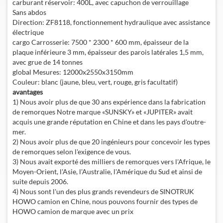
carburant réservoir: 400L, avec capuchon de verrouillage
Sans abdos
Direction: ZF8118, fonctionnement hydraulique avec assistance
électrique
cargo Carrosserie: 7500 * 2300 * 600 mm, épaisseur de la
plaque inférieure 3 mm, épaisseur des parois latérales 1,5 mm,
avec grue de 14 tonnes
global Mesures: 12000x2550x3150mm
Couleur: blanc (jaune, bleu, vert, rouge, gris facultatif)
avantages
1) Nous avoir plus de que 30 ans expérience dans la fabrication
de remorques Notre marque «SUNSKY» et «JUPITER» avait
acquis une grande réputation en Chine et dans les pays d'outre-
mer.
2) Nous avoir plus de que 20 ingénieurs pour concevoir les types
de remorques selon l'exigence de vous.
3) Nous avait exporté des milliers de remorques vers l'Afrique, le
Moyen-Orient, l'Asie, l'Australie, l'Amérique du Sud et ainsi de
suite depuis 2006.
4) Nous sont l'un des plus grands revendeurs de SINOTRUK
HOWO camion en Chine, nous pouvons fournir des types de
HOWO camion de marque avec un prix