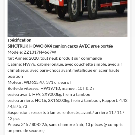
spécification
SINOTRUK HOWO 8X4 camion cargo AVEC grue portée
Modèle: ZZ1317N4667W
fait Année: 2020, tout neuf, produit sur commande
Cabine: HW76, cabine longue, avec couchette simple, avec air
climatiseur, avec pare-chocs avant métallique en acier haute
position
Moteur: WD615.47, 371 ch, euro II
Boîte de vitesses: HW19710, manuel, 10 f & 2 r
essieu avant: HF9, 2X9000kg, frein à tambour
essieu arrière: HC16, 2X16000kg, frein à tambour, Rapport: 4,42
/ 4,8 / 5,73
Suspension: ressorts à lames renforcés, avant / arrière 11 / 11 /
12 pcs
Pneus: 315 / 80R22.5, sans chambre à air, 13 pièces (y compris
un pneu de secours)