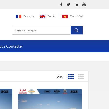
Français
English
Tiếng Việt
ous Contacter
Vue :
Affichage de la grille
Affichage de la liste