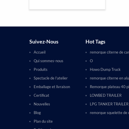
Suivez-Nous
Hot Tags
Accueil
remorque citerne de ca
Qui sommes-nous
O
Produits
Howo Dump Truck
Spectacle de l’atelier
remorque citerne en al
Emballage et livraison
Remorque plateau 40 p
Certificat
LOWBED TRAILER
Nouvelles
LPG TANKER TRAILER
Blog
remorque squelette de 
Plan du site