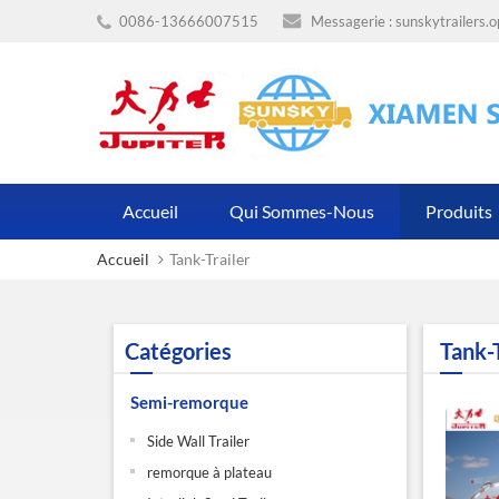
0086-13666007515
Messagerie :
sunskytrailers.
Accueil
Qui Sommes-Nous
Produits
Accueil
Tank-Trailer
Catégories
Tank-T
Semi-remorque
Side Wall Trailer
remorque à plateau