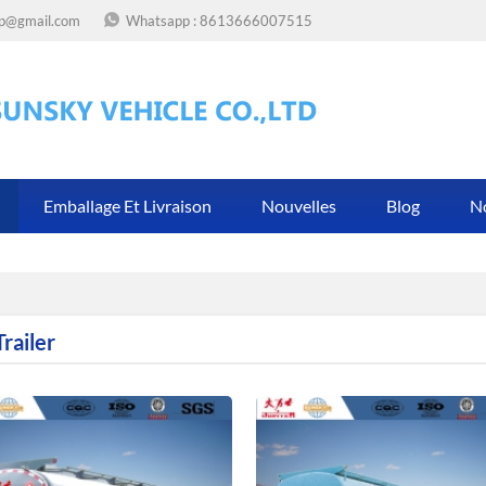
op@gmail.com
Whatsapp :
8613666007515
Emballage Et Livraison
Nouvelles
Blog
N
railer