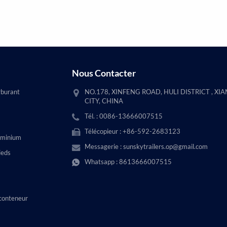
Nous Contacter
rburant
NO.178, XINFENG ROAD, HULI DISTRICT , XI
CITY, CHINA
Tél. : 0086-13666007515
Télécopieur : +86-592-2683123
uminium
Messagerie :
sunskytrailers.op@gmail.com
ieds
Whatsapp :
8613666007515
conteneur