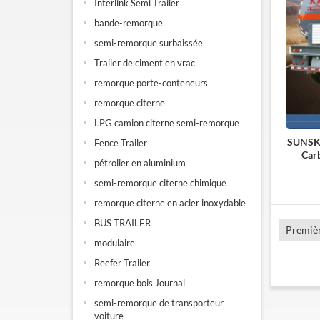
Interlink Semi Trailer
bande-remorque
semi-remorque surbaissée
Trailer de ciment en vrac
remorque porte-conteneurs
remorque citerne
LPG camion citerne semi-remorque
SUNSKY
Fence Trailer
Car
pétrolier en aluminium
semi-remorque citerne chimique
remorque citerne en acier inoxydable
BUS TRAILER
Premiè
modulaire
Reefer Trailer
remorque bois Journal
semi-remorque de transporteur
voiture