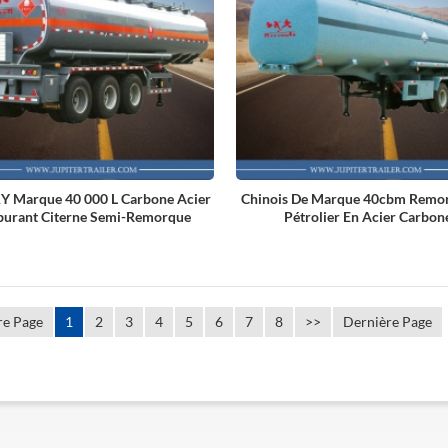
 Marque 40 000 L Carbone Acier
Chinois De Marque 40cbm Remo
burant Citerne Semi-Remorque
Pétrolier En Acier Carbon
re Page
1
2
3
4
5
6
7
8
>>
Dernière Page