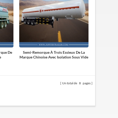
rque De
Semi-Remorque À Trois Essieux De La
e
Marque Chinoise Avec Isolation Sous Vide
Un total de
8
pages