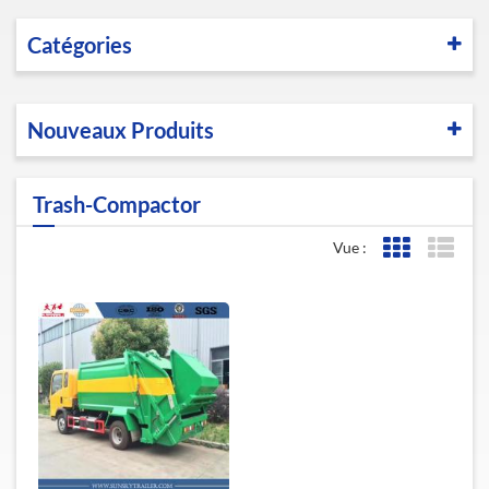
Catégories
Nouveaux Produits
Trash-Compactor
Vue :
Affichage de l
Affic