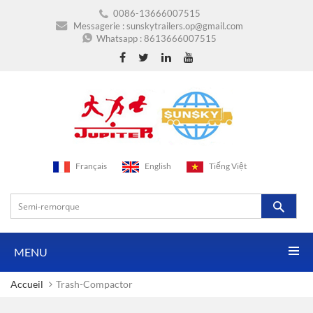
0086-13666007515
Messagerie :
sunskytrailers.op@gmail.com
Whatsapp :
8613666007515
Français
English
Tiếng Việt
MENU
Accueil
Trash-Compactor