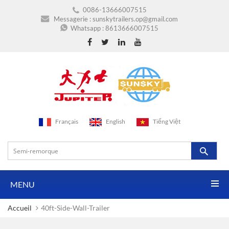
0086-13666007515
Messagerie :
sunskytrailers.op@gmail.com
Whatsapp :
8613666007515
Français
English
Tiếng Việt
MENU
Accueil
40ft-Side-Wall-Trailer