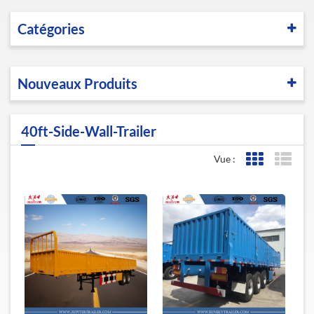
Catégories
Nouveaux Produits
40ft-Side-Wall-Trailer
Vue :
Affichage de l
Affic