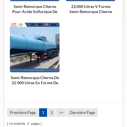
Semi-Remorque Citerne
22,000 Litres V Forme
Pour Acide Sulfurique De
Semi-Remorque Citerne
18m³ V Forme 98%
D'acide Sulfurique
Semi-Remorque Citerne De
22 000 Litres En Forme De
V Pour Transporter L'acide
Sulfurique
Première Page
1
2
>>
Dernière Page
Un total de
2
pages