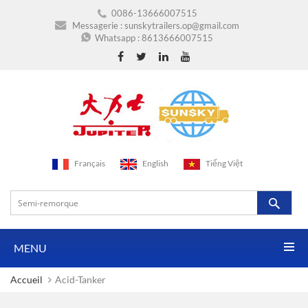
0086-13666007515
Messagerie :
sunskytrailers.op@gmail.com
Whatsapp :
8613666007515
Français
English
Tiếng Việt
MENU
Accueil
Acid-Tanker