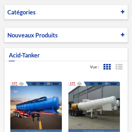
Catégories
Nouveaux Produits
Acid-Tanker
Vue :
Affichage de l
Affic