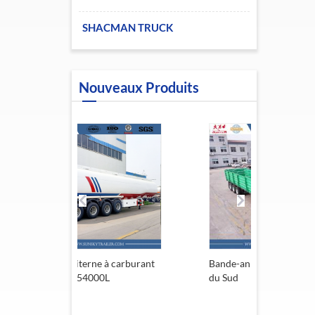
SHACMAN TRUCK
Nouveaux Produits
rne à carburant
Bande-annonce de l'Afrique
Remo
54000L
du Sud
13,