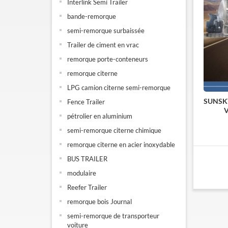
Interlink Semi Trailer
bande-remorque
semi-remorque surbaissée
Trailer de ciment en vrac
remorque porte-conteneurs
remorque citerne
LPG camion citerne semi-remorque
SUNSKY
Fence Trailer
V
pétrolier en aluminium
semi-remorque citerne chimique
remorque citerne en acier inoxydable
BUS TRAILER
modulaire
Reefer Trailer
remorque bois Journal
semi-remorque de transporteur
voiture