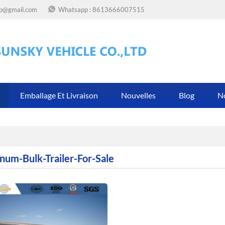
op@gmail.com
Whatsapp :
8613666007515
Emballage Et Livraison
Nouvelles
Blog
N
num-Bulk-Trailer-For-Sale