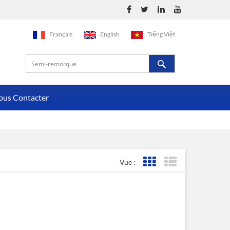
Français
English
Tiếng Việt
ous Contacter
Vue :
Affichage de la grille
Affichage de la liste