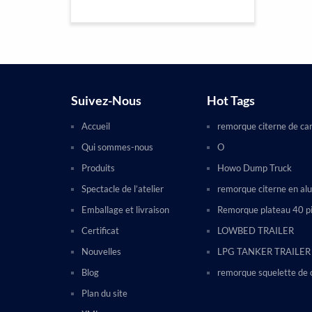
Suivez-Nous
Hot Tags
Accueil
remorque citerne de ca
Qui sommes-nous
O
Produits
Howo Dump Truck
Spectacle de l’atelier
remorque citerne en al
Emballage et livraison
Remorque plateau 40 p
Certificat
LOWBED TRAILER
Nouvelles
LPG TANKER TRAILER
Blog
remorque squelette de 
Plan du site