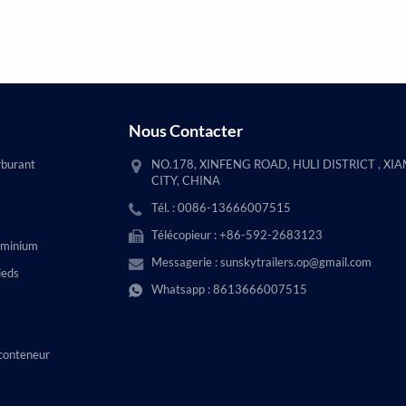
Nous Contacter
rburant
NO.178, XINFENG ROAD, HULI DISTRICT , XI
CITY, CHINA
Tél. : 0086-13666007515
Télécopieur : +86-592-2683123
uminium
Messagerie :
sunskytrailers.op@gmail.com
ieds
Whatsapp :
8613666007515
conteneur