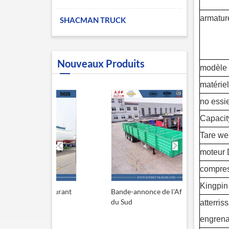
armature
SHACMAN TRUCK
Nouveaux Produits
modèle 
matériel
no essie
Capacit
Tare wei
moteur 
compres
Kingpin 
à carburant
Bande-annonce de l'Afrique
Remorque 
L
du Sud
13,6 m
atterris
engrena