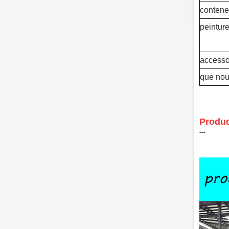
contene
peinture
accessoi
que nou
Produc
‑‑‑