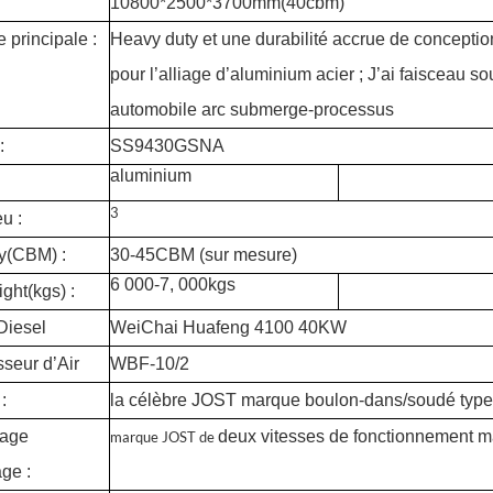
10800*2500*3700mm(40cbm)
 principale :
Heavy duty et une durabilité accrue de conceptio
pour l’alliage d’aluminium acier ; J’ai faisceau s
automobile arc submerge-processus
:
SS9430GSNA
aluminium
3
u :
y(CBM) :
30-45CBM (sur mesure)
6 000-7, 000kgs
ght(kgs) :
Diesel
WeiChai Huafeng 4100 40KW
seur d’Air
WBF-10/2
:
la célèbre JOST marque boulon-dans/soudé type 
à grille latérale de
Remorque surbaissée à 6
R
essieux de 80 tonnes
h
sage
deux vitesses de fonctionnement m
marque JOST de
ge :