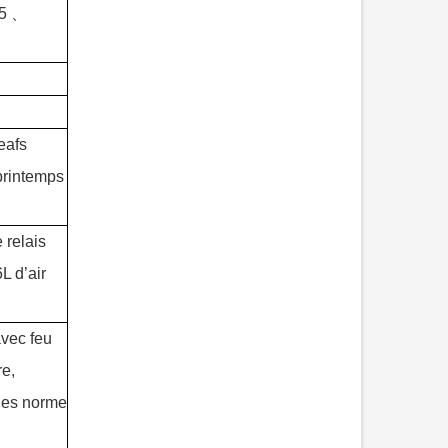
constaté que la remorque à pilier
.5
、
plat e...
eafs
printemps
relais
L d’air
avec feu
re,
ches norme