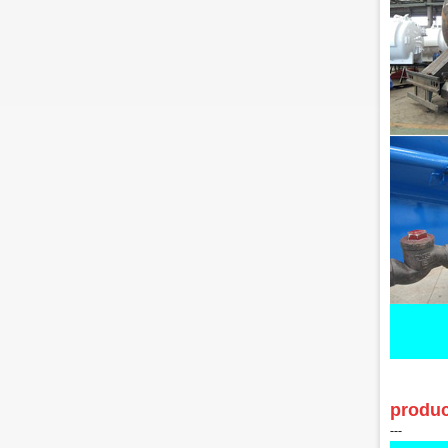
produc
‑‑‑