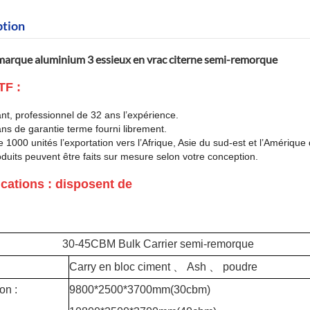
ption
arque aluminium 3 essieux en vrac citerne semi-remorque
F :
ant, professionnel de 32 ans l’expérience.
ns de garantie terme fourni librement.
e 1000 unités l’exportation vers l’Afrique, Asie du sud-est et l’Amérique
oduits peuvent être faits sur mesure selon votre conception.
ications : disposent de
30-45CBM Bulk Carrier semi-remorque
Carry en bloc ciment
、
Ash
、
poudre
on :
9800*2500*3700mm(30cbm)