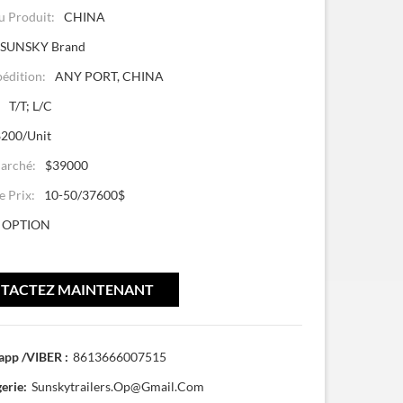
u Produit:
CHINA
SUNSKY Brand
pédition:
ANY PORT, CHINA
:
T/T; L/C
200/unit
arché:
$39000
 Prix:
10-50/37600$
OPTION
TACTEZ MAINTENANT
pp /VIBER :
8613666007515
erie:
Sunskytrailers.op@gmail.com