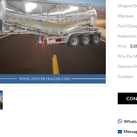
Origine D
Marque:
Port D’ex
Paiement
Prix:
$38
Prix Du M
Gamme De
Couleur:
CON
Whatsa
Messag