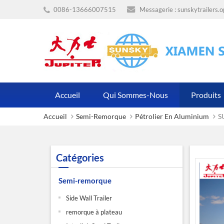
0086-13666007515
Messagerie :
sunskytrailers.
Accueil
Qui Sommes-Nous
Produits
Accueil
Semi-Remorque
Pétrolier En Aluminium
S
Catégories
Semi-remorque
Side Wall Trailer
remorque à plateau