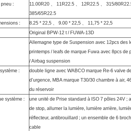
e pneu :
11.00R20
、
11R22.5
、
12R22.5
、
315/80R22
385/65R22.5
ensions :
8.25 * 22,5
、
9.00 * 22,5
、
11,75 * 22,5
Original BPW-12 t / FUWA-13D
Allemagne
type de Suspension avec 12pcs des l
printemps / leafs de marque Fuwa avec 8pcs de 
/ Airbag suspension
 système :
double ligne avec WABCO marque Re-6 valve de 
d’urgence, MBA marque T30/30 chambre à air, 46
du réservoir
ue système :
une unité de Prise standard à ISO 7 pôles 24V ; 
de stop, allumer la lumière, lumière arrière, lumiè
réflecteur, antibrouillard ; un ensemble de 6 bro
cable