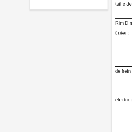
taille d
Rim Dim
:
Essieu
de frein
électriq