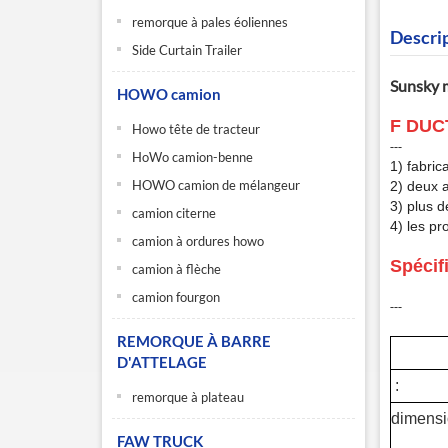
remorque à pales éoliennes
Descri
Side Curtain Trailer
Sunsky m
HOWO camion
F
DUCT
Howo tête de tracteur
‑‑‑
HoWo camion-benne
1) fabric
HOWO camion de mélangeur
2) deux a
3) plus d
camion citerne
4) les pr
camion à ordures howo
Spécif
camion à flèche
camion fourgon
‑‑‑
REMORQUE À BARRE
D'ATTELAGE
:
remorque à plateau
dimensi
FAW TRUCK