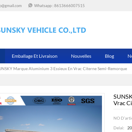
op@gmail.com
Whatsapp :
8613666007515
Emballage Et Livraison
Nouvelles
Blog
N
UNSKY Marque Aluminium 3 Essieux En Vrac Citerne Semi-Remorque
SUNSKY
Vrac C
NO D’artic
Delai:
2