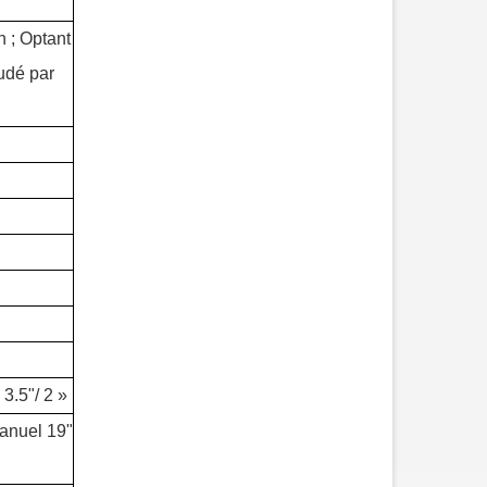
n ; Optant
oudé par
3.5"/ 2 »
emorque surbaissée
Remorque à pilier à plateau
ydraulique de 60 tonnes
anuel 19"
SUNSKY VEHICLE, un fabricant
de semi-remorques à plateau, a