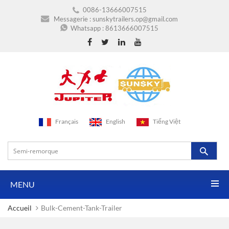
0086-13666007515
Messagerie :
sunskytrailers.op@gmail.com
Whatsapp :
8613666007515
Français
English
Tiếng Việt
MENU
Accueil
Bulk-Cement-Tank-Trailer