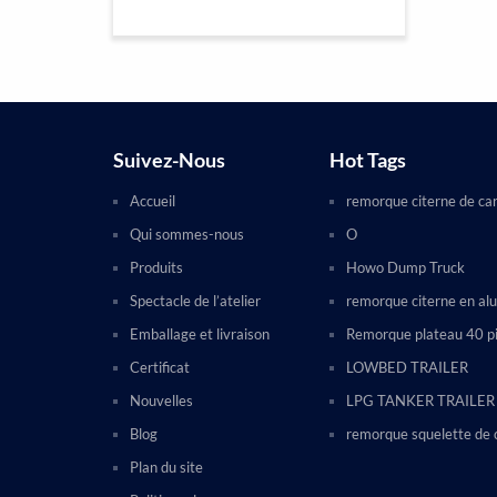
Suivez-Nous
Hot Tags
Accueil
remorque citerne de ca
Qui sommes-nous
O
Produits
Howo Dump Truck
Spectacle de l’atelier
remorque citerne en al
Emballage et livraison
Remorque plateau 40 p
Certificat
LOWBED TRAILER
Nouvelles
LPG TANKER TRAILER
Blog
remorque squelette de 
Plan du site