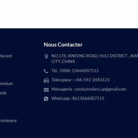
Nous Contacter
rburant
NO.178, XINFENG ROAD, HULI DISTRICT , XI
CITY, CHINA
Tél. : 0086-13666007515
Télécopieur : +86-592-2683123
uminium
Messagerie :
sunskytrailers.op@gmail.com
ieds
Whatsapp :
8613666007515
conteneur