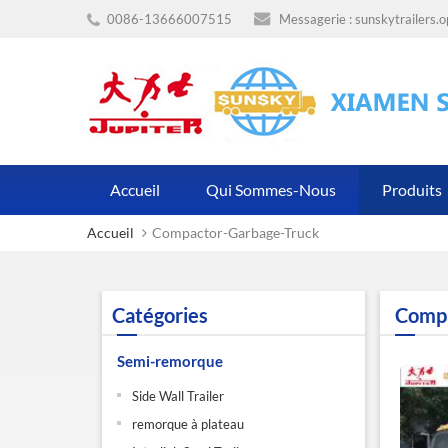
0086-13666007515
Messagerie :
sunskytrailers.
Accueil
Qui Sommes-Nous
Produits
Accueil
Compactor-Garbage-Truck
Catégories
Compa
Semi-remorque
Side Wall Trailer
remorque à plateau