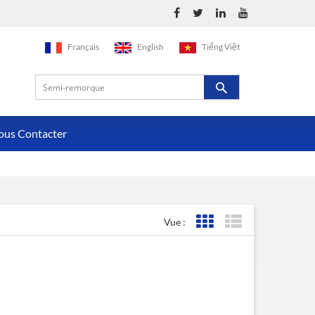
Français
English
Tiếng Việt
ous Contacter
Vue :
Affichage de la grille
Affichage de la liste