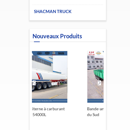
SHACMAN TRUCK
Nouveaux Produits
erne à carburant
Bande-annonce de l'Afrique
Rem
54000L
du Sud
13,