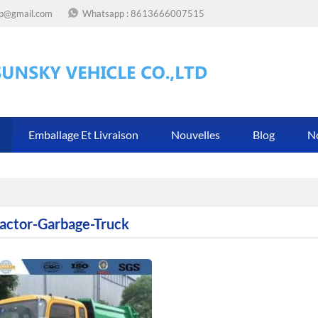
op@gmail.com
Whatsapp :
8613666007515
Emballage Et Livraison
Nouvelles
Blog
N
ctor-Garbage-Truck