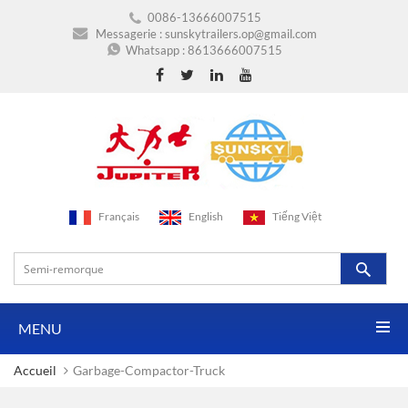
0086-13666007515
Messagerie :
sunskytrailers.op@gmail.com
Whatsapp :
8613666007515
Français
English
Tiếng Việt
MENU
Accueil
Garbage-Compactor-Truck