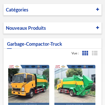
Catégories
Nouveaux Produits
Garbage-Compactor-Truck
Vue :
Affichage de l
Affic