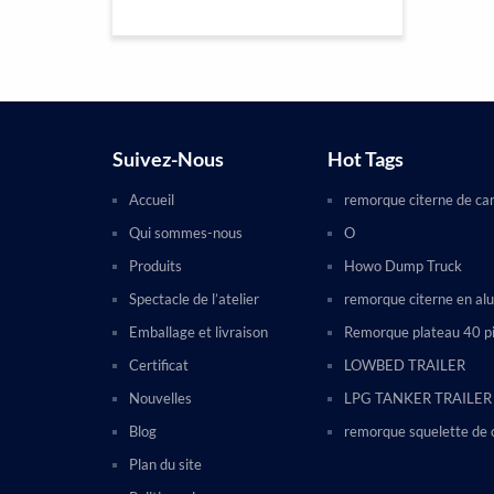
Suivez-Nous
Hot Tags
Accueil
remorque citerne de ca
Qui sommes-nous
O
Produits
Howo Dump Truck
Spectacle de l’atelier
remorque citerne en al
Emballage et livraison
Remorque plateau 40 p
Certificat
LOWBED TRAILER
Nouvelles
LPG TANKER TRAILER
Blog
remorque squelette de 
Plan du site