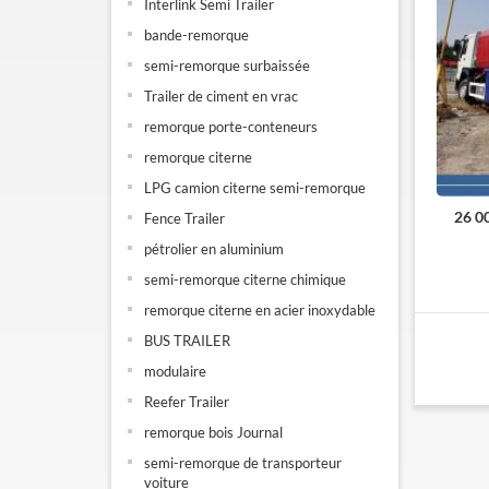
Interlink Semi Trailer
bande-remorque
semi-remorque surbaissée
Trailer de ciment en vrac
remorque porte-conteneurs
remorque citerne
LPG camion citerne semi-remorque
26 0
Fence Trailer
pétrolier en aluminium
semi-remorque citerne chimique
remorque citerne en acier inoxydable
BUS TRAILER
modulaire
Reefer Trailer
remorque bois Journal
semi-remorque de transporteur
voiture