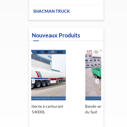
SHACMAN TRUCK
Nouveaux Produits
erne à carburant
Bande-annonce de l'Afrique
Rem
 54000L
du Sud
13