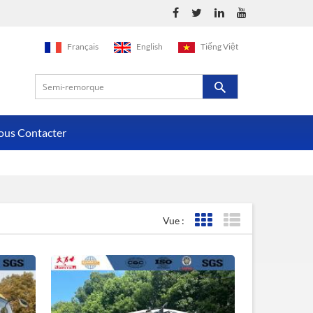
Français
English
Tiếng Việt
ous Contacter
Vue :
Affichage de la grille
Affichage de la liste