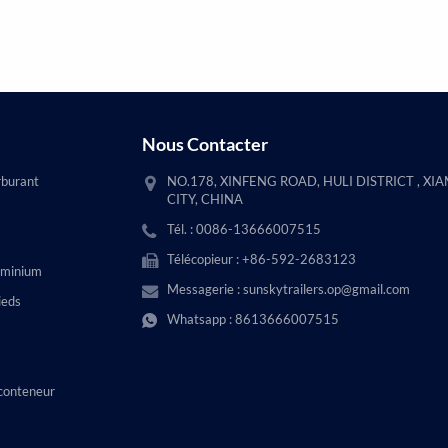
Nous Contacter
rburant
NO.178, XINFENG ROAD, HULI DISTRICT , XI
CITY, CHINA
Tél. : 0086-13666007515
Télécopieur : +86-592-2683123
uminium
Messagerie :
sunskytrailers.op@gmail.com
ieds
Whatsapp :
8613666007515
conteneur