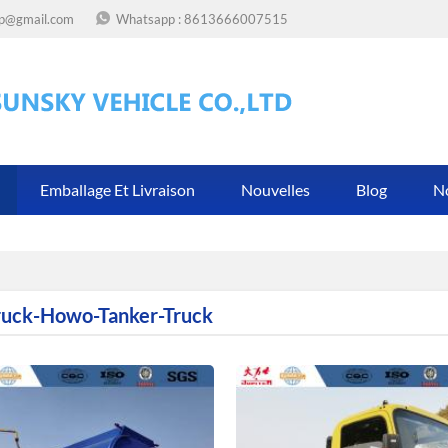
op@gmail.com
Whatsapp :
8613666007515
Emballage Et Livraison
Nouvelles
Blog
N
ruck-Howo-Tanker-Truck