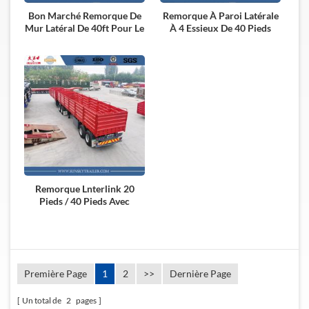
Bon Marché Remorque De
Remorque À Paroi Latérale
Mur Latéral De 40ft Pour Le
À 4 Essieux De 40 Pieds
Fret En Vrac De Transport
Remorque Lnterlink 20
Pieds / 40 Pieds Avec
Abattant
Première Page
1
2
>>
Dernière Page
Un total de
2
pages