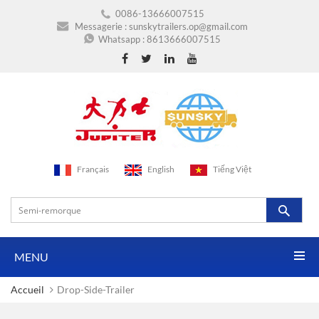
0086-13666007515
Messagerie :
sunskytrailers.op@gmail.com
Whatsapp :
8613666007515
Français
English
Tiếng Việt
MENU
Accueil
Drop-Side-Trailer