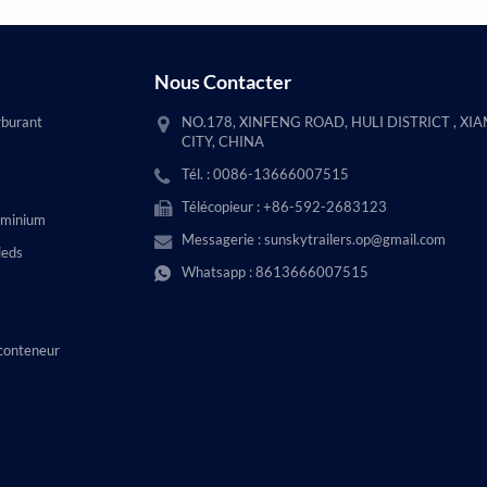
Nous Contacter
rburant
NO.178, XINFENG ROAD, HULI DISTRICT , XI
CITY, CHINA
Tél. : 0086-13666007515
Télécopieur : +86-592-2683123
uminium
Messagerie :
sunskytrailers.op@gmail.com
ieds
Whatsapp :
8613666007515
conteneur