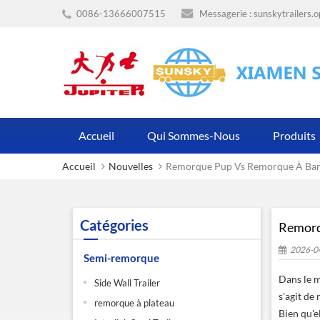
0086-13666007515
Messagerie :
sunskytrailers.
Accueil
Qui Sommes-Nous
Produits
Accueil
Nouvelles
Remorque Pup Vs Remorque À Barre 
Catégories
Remorqu
2026-0
Semi-remorque
Dans le m
Side Wall Trailer
s'agit de
remorque à plateau
Bien qu'e