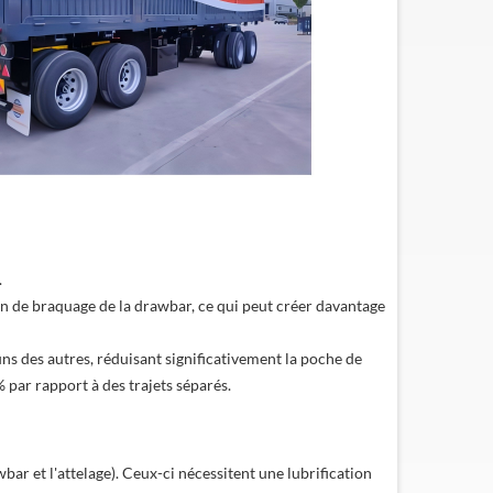
.
n de braquage de la drawbar, ce qui peut créer davantage
ns des autres, réduisant significativement la poche de
 par rapport à des trajets séparés.
emorque surbaissée
Remorque à pilier à plateau
ydraulique de 60 tonnes
SUNSKY VEHICLE, un fabricant
bar et l'attelage). Ceux-ci nécessitent une lubrification
de semi-remorques à plateau, a