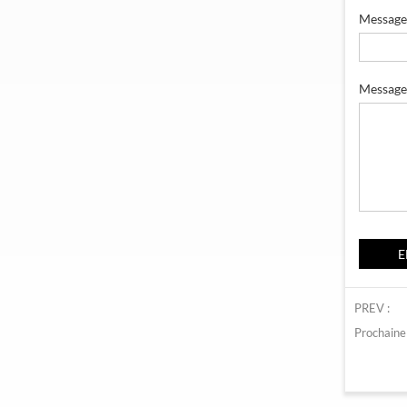
Messager
Message
PREV :
Prochaine 