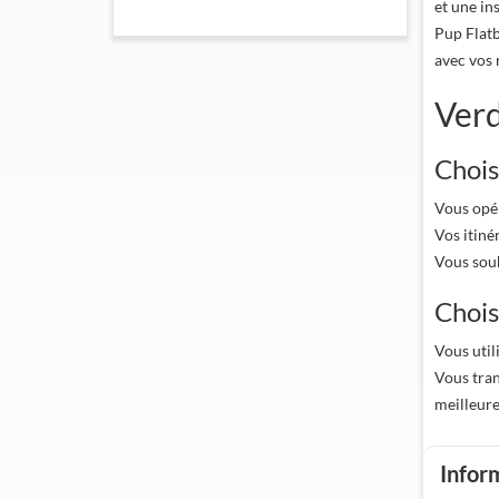
et une in
Pup Flatb
avec vos 
Verd
Choisi
Vous opé
Vos itiné
Vous souh
Chois
Vous util
Vous tran
meilleure
Infor