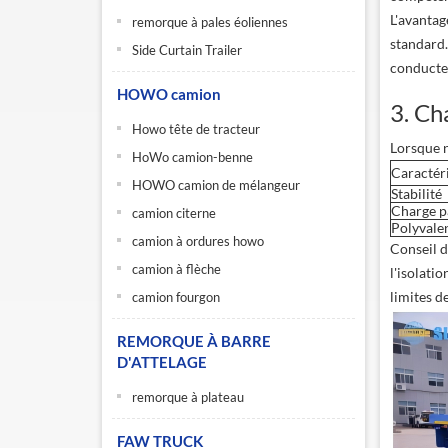
L'avantag
remorque à pales éoliennes
standard. 
Side Curtain Trailer
conducte
HOWO camion
3. Ch
Howo tête de tracteur
Lorsque n
HoWo camion-benne
Caractér
HOWO camion de mélangeur
Stabilité
Charge p
camion citerne
Polyvale
camion à ordures howo
Conseil d
camion à flèche
l'isolati
limites d
camion fourgon
REMORQUE À BARRE
D'ATTELAGE
remorque à plateau
FAW TRUCK