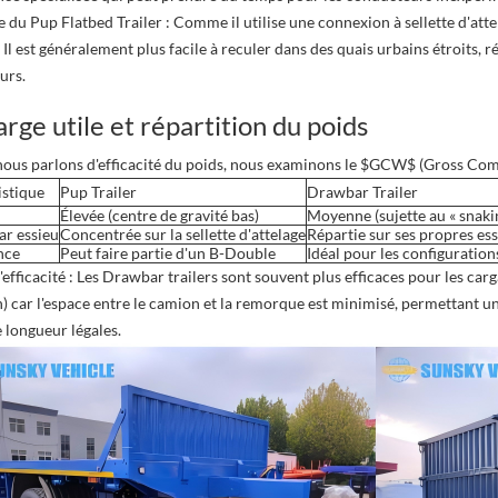
e du Pup Flatbed Trailer : Comme il utilise une connexion à sellette d'a
Il est généralement plus facile à reculer dans des quais urbains étroits, ré
urs.
arge utile et répartition du poids
ous parlons d'efficacité du poids, nous examinons le $GCW$ (Gross Com
istique
Pup Trailer
Drawbar Trailer
Élevée (centre de gravité bas)
Moyenne (sujette au « snakin
ar essieu
Concentrée sur la sellette d'attelage
Répartie sur ses propres es
nce
Peut faire partie d'un B-Double
Idéal pour les configurations
'efficacité : Les Drawbar trailers sont souvent plus efficaces pour les car
on) car l'espace entre le camion et la remorque est minimisé, permettant 
e longueur légales.