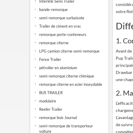
Interlink Semi Trailer
considéra
bande-remorque
votre flot
semi-remorque surbaissée
Diff
Trailer de ciment en vrac
remorque porte-conteneurs
1. Co
remorque citerne
Avant de p
LPG camion citerne semi-remorque
Pup Trail
Fence Trailer
principal
pétrolier en aluminium
Drawbar T
semi-remorque citerne chimique
une chape
remorque citerne en acier inoxydable
2. Ma
BUS TRAILER
modulaire
L'efficac
Reefer Trailer
chargeme
L'avantag
remorque bois Journal
de suivre
semi-remorque de transporteur
voiture
compétenc