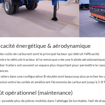
ficacité énergétique & aérodynamique
es coûts de carburant sont le principal facteur qui détruit l'efficacité.
entre le véhicule tracteur et la remorque crée une traînée aérodynamique
ar trailers ont souvent un espace plus important pour permettre le rayo
ences.
railers dans une configuration B-double sont beaucoup plus proches les u
ssion entre les unités et améliorant l'économie de carburant jusqu'à 5-8 %
à grille latérale de
Remorque surbaissée à 6
R
ût opérationnel (maintenance)
essieux de 80 tonnes
h
 possède plus de pièces mobiles dans l'attelage (le turntable, l'œil de draw