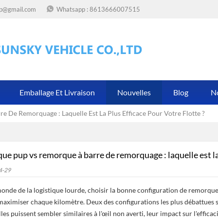
op@gmail.com
Whatsapp :
8613666007515
Emballage Et Livraison
Nouvelles
Blog
N
De Remorquage : Laquelle Est La Plus Efficace Pour Votre Flotte ?
e pup vs remorque à barre de remorquage : laquelle est la p
4-29
onde de la logistique lourde, choisir la bonne configuration de remorqu
 maximiser chaque kilomètre. Deux des configurations les plus débattues so
lles puissent sembler similaires à l'œil non averti, leur impact sur l'effica