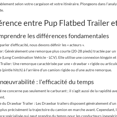
blement selon votre cargaison et votre itinéraire. Plongeons dans l'analy
te.
érence entre Pup Flatbed Trailer e
mprendre les différences fondamentales
arler d'efficacité, nous devons définir les « acteurs ».
er: Généralement une remorque plus courte (20-28 pieds) tractée par u
e (Long Combination Vehicle - LCV). Elle utilise une connexion kingpin et s
railer: Une remorque caractérisée par une « drawbar » rigide ou articulée 
 (pintle hitch) à l'arrière d'un camion rigide ou d'une autre remorque.
nœuvrabilité : l'efficacité du temps
ité ne concerne pas seulement le carburant ; il s'agit aussi de la rapidité a
nt.
e du Drawbar Trailer : Les Drawbar trailers disposent généralement d'un e
 plus précisément la trajectoire du camion en marche avant. Cependant, 
e spécialisée qui peut prendre du temps pour les conducteurs inexpéri