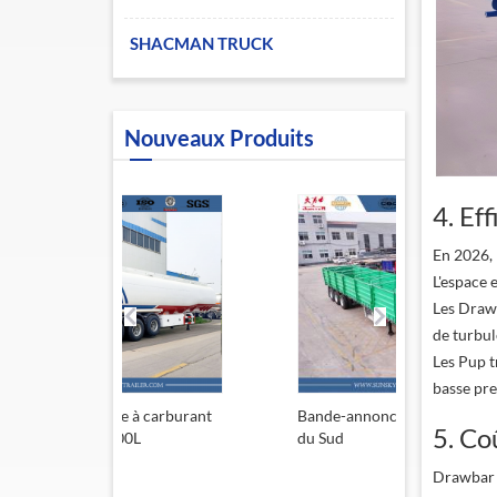
SHACMAN TRUCK
Nouveaux Produits
4. Ef
En 2026, l
L'espace 
Les Drawb
de turbul
Les Pup t
basse pre
à carburant
Bande-annonce de l'Afrique
Remorque 
5. Co
L
du Sud
13,6 m
Drawbar :