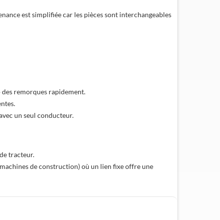
constaté que la remorque à pilier
plat e...
nance est simplifiée car les pièces sont interchangeables
» des remorques rapidement.
ntes.
 avec un seul conducteur.
de tracteur.
achines de construction) où un lien fixe offre une